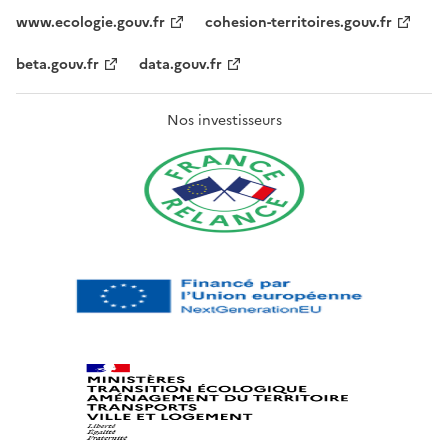
www.ecologie.gouv.fr
cohesion-territoires.gouv.fr
beta.gouv.fr
data.gouv.fr
Nos investisseurs