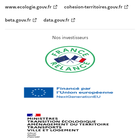
www.ecologie.gouv.fr
cohesion-territoires.gouv.fr
beta.gouv.fr
data.gouv.fr
Nos investisseurs