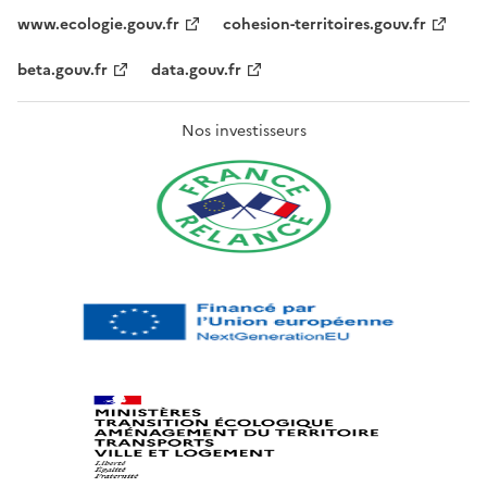
www.ecologie.gouv.fr
cohesion-territoires.gouv.fr
beta.gouv.fr
data.gouv.fr
Nos investisseurs