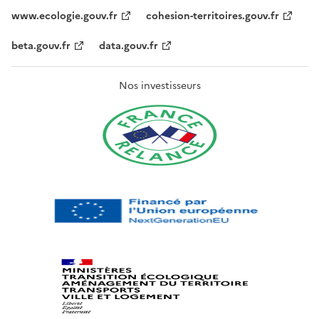
www.ecologie.gouv.fr
cohesion-territoires.gouv.fr
beta.gouv.fr
data.gouv.fr
Nos investisseurs