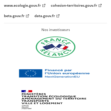
www.ecologie.gouv.fr
cohesion-territoires.gouv.fr
beta.gouv.fr
data.gouv.fr
Nos investisseurs