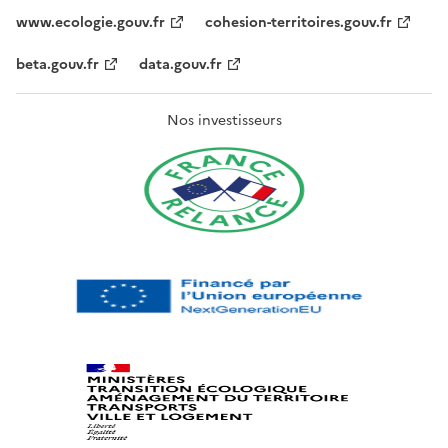
www.ecologie.gouv.fr
cohesion-territoires.gouv.fr
beta.gouv.fr
data.gouv.fr
Nos investisseurs