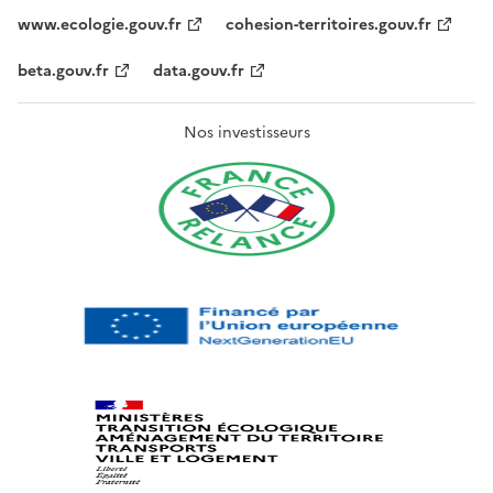
www.ecologie.gouv.fr
cohesion-territoires.gouv.fr
beta.gouv.fr
data.gouv.fr
Nos investisseurs