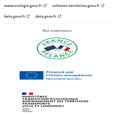
www.ecologie.gouv.fr
cohesion-territoires.gouv.fr
beta.gouv.fr
data.gouv.fr
Nos investisseurs