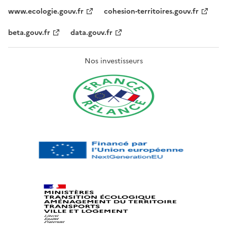
www.ecologie.gouv.fr
cohesion-territoires.gouv.fr
beta.gouv.fr
data.gouv.fr
Nos investisseurs