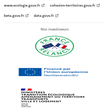
www.ecologie.gouv.fr
cohesion-territoires.gouv.fr
beta.gouv.fr
data.gouv.fr
Nos investisseurs