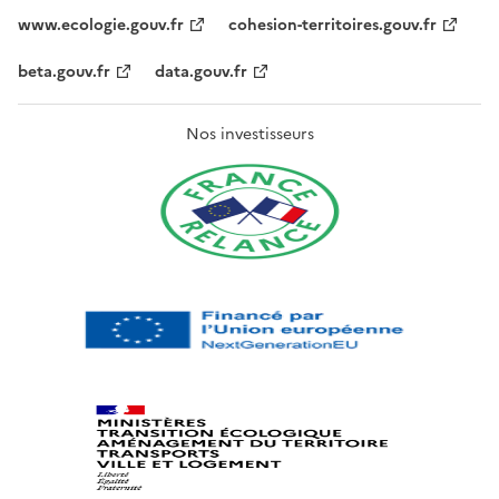
www.ecologie.gouv.fr
cohesion-territoires.gouv.fr
beta.gouv.fr
data.gouv.fr
Nos investisseurs