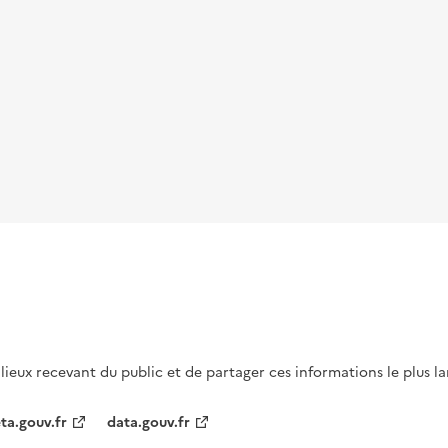
s lieux recevant du public et de partager ces informations le plus l
ta.gouv.fr
data.gouv.fr