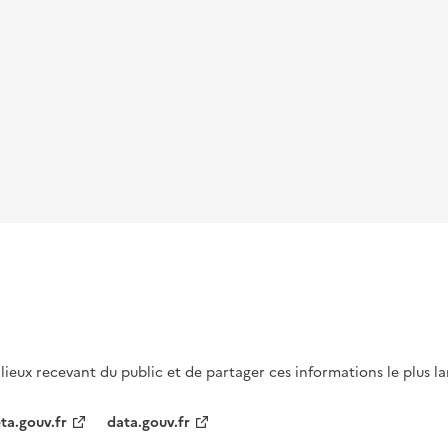
s lieux recevant du public et de partager ces informations le plus l
ta.gouv.fr
data.gouv.fr