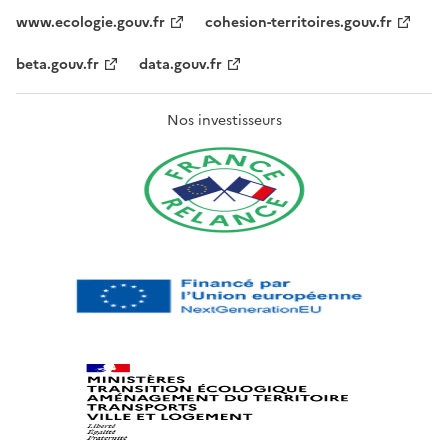
www.ecologie.gouv.fr
cohesion-territoires.gouv.fr
beta.gouv.fr
data.gouv.fr
Nos investisseurs