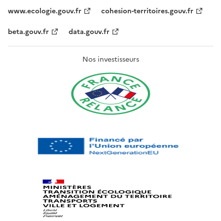
www.ecologie.gouv.fr
cohesion-territoires.gouv.fr
beta.gouv.fr
data.gouv.fr
Nos investisseurs