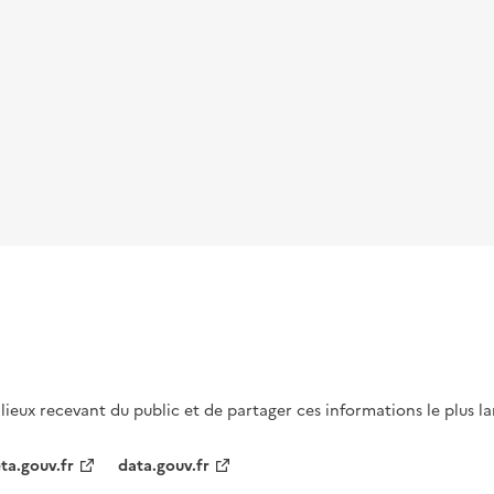
s lieux recevant du public et de partager ces informations le plus l
ta.gouv.fr
data.gouv.fr