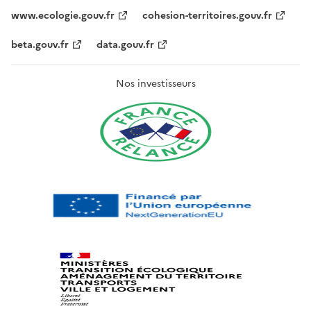
www.ecologie.gouv.fr
cohesion-territoires.gouv.fr
beta.gouv.fr
data.gouv.fr
Nos investisseurs