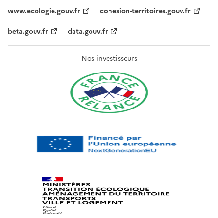
www.ecologie.gouv.fr
cohesion-territoires.gouv.fr
beta.gouv.fr
data.gouv.fr
Nos investisseurs