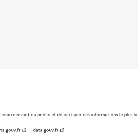
s lieux recevant du public et de partager ces informations le plus l
ta.gouv.fr
data.gouv.fr