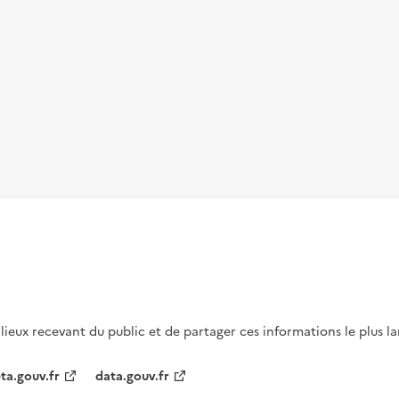
s lieux recevant du public et de partager ces informations le plus l
ta.gouv.fr
data.gouv.fr