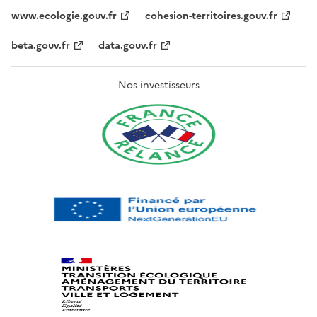
www.ecologie.gouv.fr
cohesion-territoires.gouv.fr
beta.gouv.fr
data.gouv.fr
Nos investisseurs