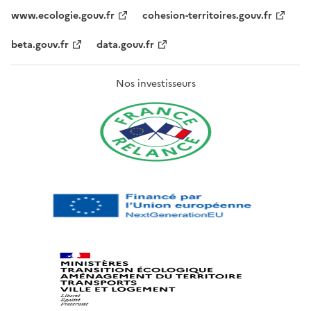
www.ecologie.gouv.fr
cohesion-territoires.gouv.fr
beta.gouv.fr
data.gouv.fr
Nos investisseurs