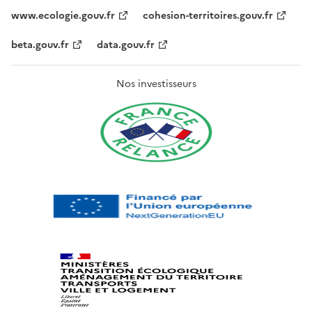
www.ecologie.gouv.fr
cohesion-territoires.gouv.fr
beta.gouv.fr
data.gouv.fr
Nos investisseurs