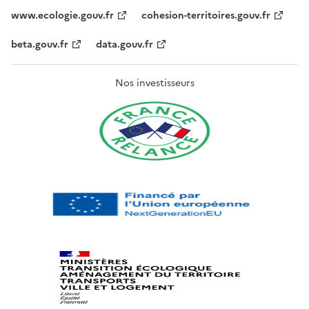
www.ecologie.gouv.fr
cohesion-territoires.gouv.fr
beta.gouv.fr
data.gouv.fr
Nos investisseurs