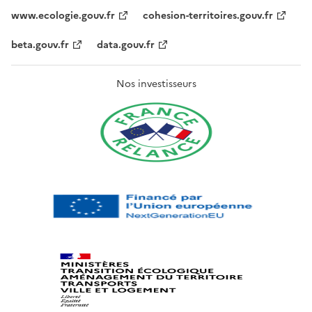
www.ecologie.gouv.fr
cohesion-territoires.gouv.fr
beta.gouv.fr
data.gouv.fr
Nos investisseurs