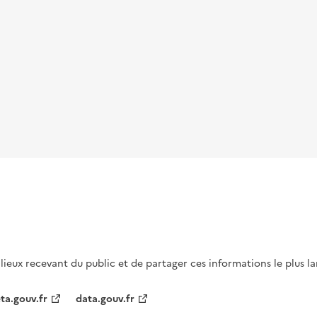
s lieux recevant du public et de partager ces informations le plus l
ta.gouv.fr
data.gouv.fr