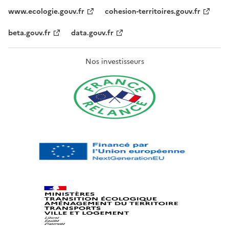
www.ecologie.gouv.fr
cohesion-territoires.gouv.fr
beta.gouv.fr
data.gouv.fr
Nos investisseurs