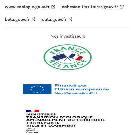
www.ecologie.gouv.fr
cohesion-territoires.gouv.fr
beta.gouv.fr
data.gouv.fr
Nos investisseurs