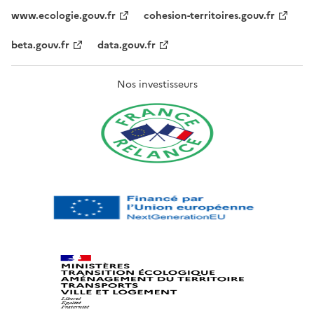
www.ecologie.gouv.fr
cohesion-territoires.gouv.fr
beta.gouv.fr
data.gouv.fr
Nos investisseurs