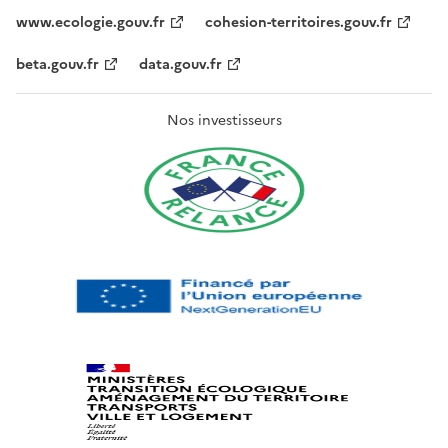
www.ecologie.gouv.fr
cohesion-territoires.gouv.fr
beta.gouv.fr
data.gouv.fr
Nos investisseurs