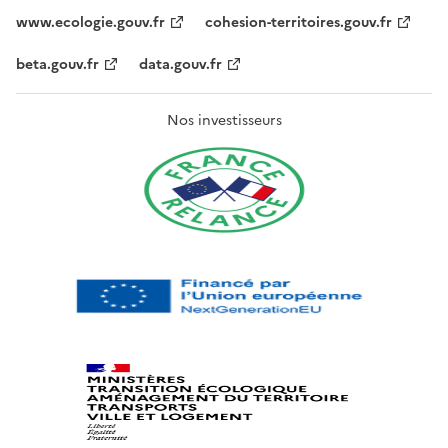
www.ecologie.gouv.fr
cohesion-territoires.gouv.fr
beta.gouv.fr
data.gouv.fr
Nos investisseurs