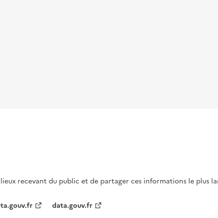
s lieux recevant du public et de partager ces informations le plus l
ta.gouv.fr
data.gouv.fr