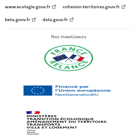
www.ecologie.gouv.fr
cohesion-territoires.gouv.fr
beta.gouv.fr
data.gouv.fr
Nos investisseurs