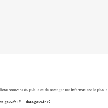
s lieux recevant du public et de partager ces informations le plus l
ta.gouv.fr
data.gouv.fr