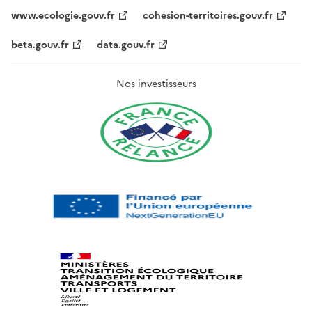
www.ecologie.gouv.fr
cohesion-territoires.gouv.fr
beta.gouv.fr
data.gouv.fr
Nos investisseurs