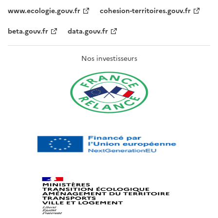
www.ecologie.gouv.fr
cohesion-territoires.gouv.fr
beta.gouv.fr
data.gouv.fr
Nos investisseurs