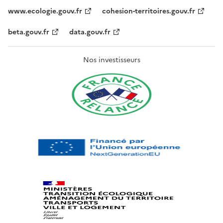
www.ecologie.gouv.fr
cohesion-territoires.gouv.fr
beta.gouv.fr
data.gouv.fr
Nos investisseurs