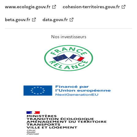
www.ecologie.gouv.fr
cohesion-territoires.gouv.fr
beta.gouv.fr
data.gouv.fr
Nos investisseurs