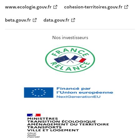
www.ecologie.gouv.fr
cohesion-territoires.gouv.fr
beta.gouv.fr
data.gouv.fr
Nos investisseurs