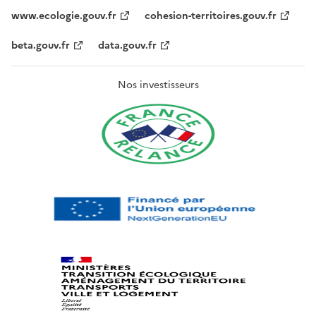
www.ecologie.gouv.fr
cohesion-territoires.gouv.fr
beta.gouv.fr
data.gouv.fr
Nos investisseurs