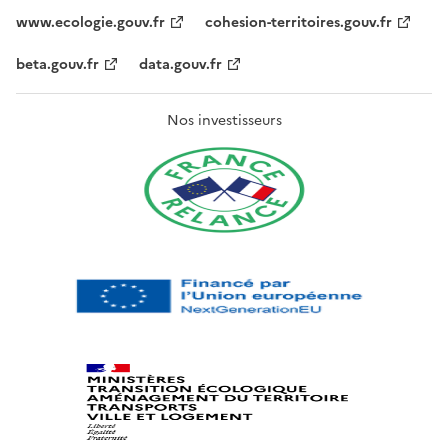
www.ecologie.gouv.fr
cohesion-territoires.gouv.fr
beta.gouv.fr
data.gouv.fr
Nos investisseurs