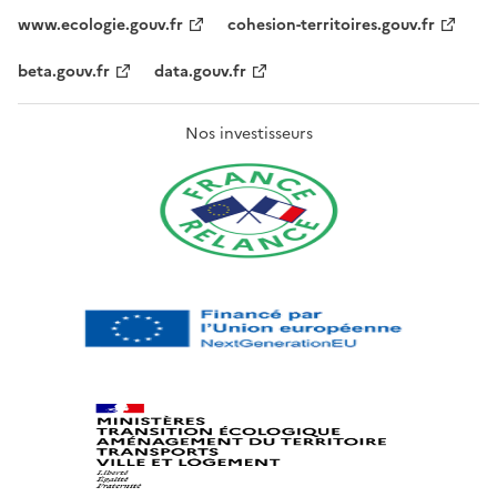
www.ecologie.gouv.fr
cohesion-territoires.gouv.fr
beta.gouv.fr
data.gouv.fr
Nos investisseurs