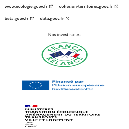
www.ecologie.gouv.fr
cohesion-territoires.gouv.fr
beta.gouv.fr
data.gouv.fr
Nos investisseurs