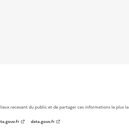
s lieux recevant du public et de partager ces informations le plus l
ta.gouv.fr
data.gouv.fr