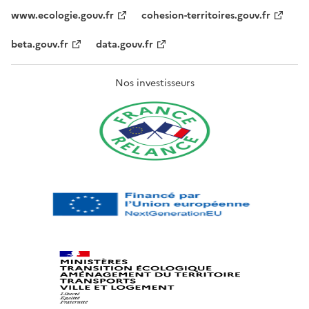
www.ecologie.gouv.fr
cohesion-territoires.gouv.fr
beta.gouv.fr
data.gouv.fr
Nos investisseurs