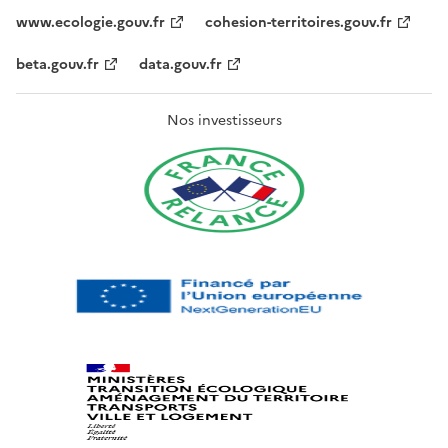
www.ecologie.gouv.fr
cohesion-territoires.gouv.fr
beta.gouv.fr
data.gouv.fr
Nos investisseurs