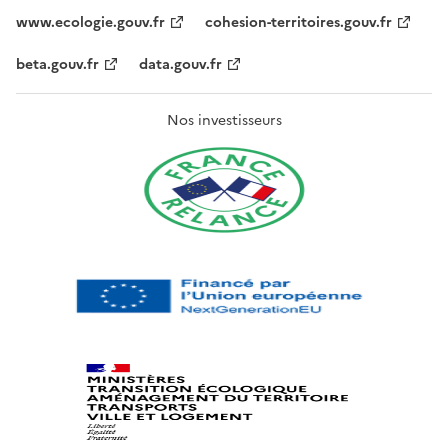
www.ecologie.gouv.fr
cohesion-territoires.gouv.fr
beta.gouv.fr
data.gouv.fr
Nos investisseurs