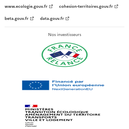
www.ecologie.gouv.fr
cohesion-territoires.gouv.fr
beta.gouv.fr
data.gouv.fr
Nos investisseurs