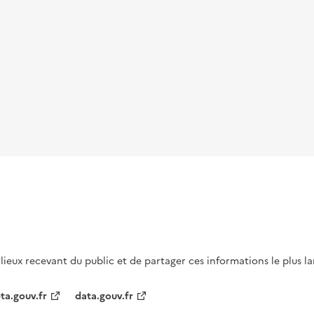
s lieux recevant du public et de partager ces informations le plus l
ta.gouv.fr
data.gouv.fr