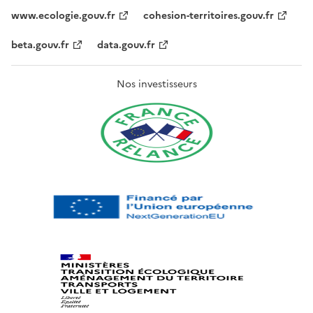
www.ecologie.gouv.fr
cohesion-territoires.gouv.fr
beta.gouv.fr
data.gouv.fr
Nos investisseurs